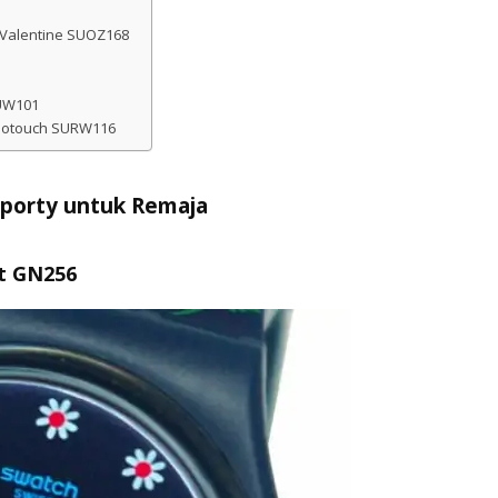
 Valentine SUOZ168
VUW101
chotouch SURW116
porty untuk Remaja
et GN256