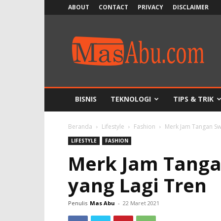
ABOUT
CONTACT
PRIVACY
DISCLAIMER
MasAbu
BISNIS
TEKNOLOGI
TIPS & TRIK
Beranda
Lifestyle
Fashion
Merk Jam Tangan Sw
LIFESTYLE
FASHION
Merk Jam Tanga
yang Lagi Tren
Penulis
Mas Abu
-
22 Maret 2021