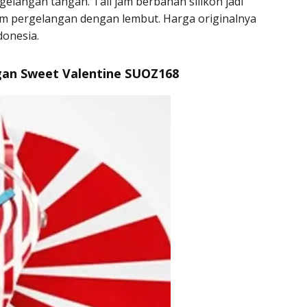
elangan tangan. Tali jam berbahan silikon jadi
m pergelangan dengan lembut. Harga originalnya
donesia.
gan Sweet Valentine SUOZ168