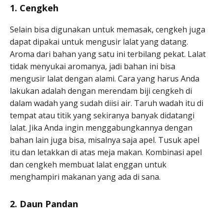
1. Cengkeh
Selain bisa digunakan untuk memasak, cengkeh juga
dapat dipakai untuk mengusir lalat yang datang.
Aroma dari bahan yang satu ini terbilang pekat. Lalat
tidak menyukai aromanya, jadi bahan ini bisa
mengusir lalat dengan alami. Cara yang harus Anda
lakukan adalah dengan merendam biji cengkeh di
dalam wadah yang sudah diisi air. Taruh wadah itu di
tempat atau titik yang sekiranya banyak didatangi
lalat. Jika Anda ingin menggabungkannya dengan
bahan lain juga bisa, misalnya saja apel. Tusuk apel
itu dan letakkan di atas meja makan. Kombinasi apel
dan cengkeh membuat lalat enggan untuk
menghampiri makanan yang ada di sana.
2. Daun Pandan