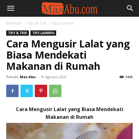
Beranda
Tips & Trik
Tips Lainnya
TIPS & TRIK
TIPS LAINNYA
Cara Mengusir Lalat yang
Biasa Mendekati
Makanan di Rumah
Penulis
Mas Abu
-
10 Agustus 2020
3449
Cara Mengusir Lalat yang Biasa Mendekati
Makanan di Rumah