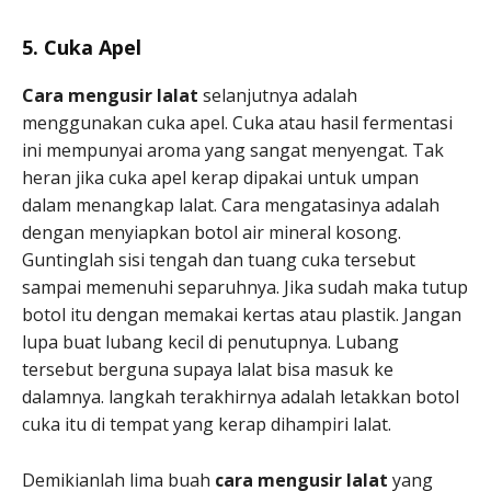
5. Cuka Apel
Cara mengusir lalat
selanjutnya adalah
menggunakan cuka apel. Cuka atau hasil fermentasi
ini mempunyai aroma yang sangat menyengat. Tak
heran jika cuka apel kerap dipakai untuk umpan
dalam menangkap lalat. Cara mengatasinya adalah
dengan menyiapkan botol air mineral kosong.
Guntinglah sisi tengah dan tuang cuka tersebut
sampai memenuhi separuhnya. Jika sudah maka tutup
botol itu dengan memakai kertas atau plastik. Jangan
lupa buat lubang kecil di penutupnya. Lubang
tersebut berguna supaya lalat bisa masuk ke
dalamnya. langkah terakhirnya adalah letakkan botol
cuka itu di tempat yang kerap dihampiri lalat.
Demikianlah lima buah
cara mengusir lalat
yang