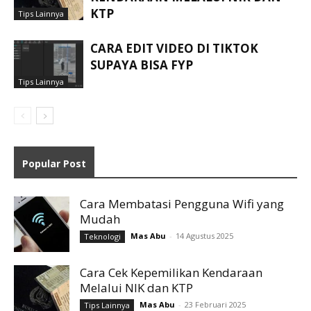
KTP
Tips Lainnya
CARA EDIT VIDEO DI TIKTOK
SUPAYA BISA FYP
Tips Lainnya
Popular Post
Cara Membatasi Pengguna Wifi yang
Mudah
Mas Abu
-
14 Agustus 2025
Teknologi
Cara Cek Kepemilikan Kendaraan
Melalui NIK dan KTP
Mas Abu
-
23 Februari 2025
Tips Lainnya