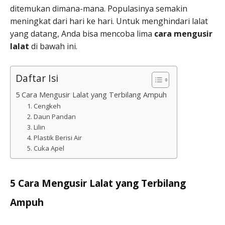
ditemukan dimana-mana. Populasinya semakin
meningkat dari hari ke hari. Untuk menghindari lalat
yang datang, Anda bisa mencoba lima
cara mengusir
lalat
di bawah ini.
Daftar Isi
5 Cara Mengusir Lalat yang Terbilang Ampuh
1. Cengkeh
2. Daun Pandan
3. Lilin
4. Plastik Berisi Air
5. Cuka Apel
5 Cara Mengusir Lalat yang Terbilang
Ampuh