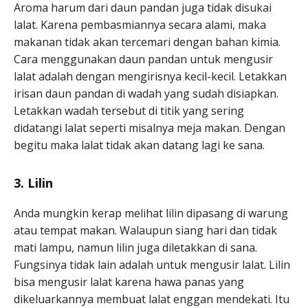
Aroma harum dari daun pandan juga tidak disukai
lalat. Karena pembasmiannya secara alami, maka
makanan tidak akan tercemari dengan bahan kimia.
Cara menggunakan daun pandan untuk mengusir
lalat adalah dengan mengirisnya kecil-kecil. Letakkan
irisan daun pandan di wadah yang sudah disiapkan.
Letakkan wadah tersebut di titik yang sering
didatangi lalat seperti misalnya meja makan. Dengan
begitu maka lalat tidak akan datang lagi ke sana.
3. Lilin
Anda mungkin kerap melihat lilin dipasang di warung
atau tempat makan. Walaupun siang hari dan tidak
mati lampu, namun lilin juga diletakkan di sana.
Fungsinya tidak lain adalah untuk mengusir lalat. Lilin
bisa mengusir lalat karena hawa panas yang
dikeluarkannya membuat lalat enggan mendekati. Itu