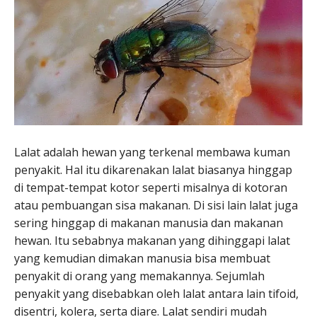
Lalat adalah hewan yang terkenal membawa kuman
penyakit. Hal itu dikarenakan lalat biasanya hinggap
di tempat-tempat kotor seperti misalnya di kotoran
atau pembuangan sisa makanan. Di sisi lain lalat juga
sering hinggap di makanan manusia dan makanan
hewan. Itu sebabnya makanan yang dihinggapi lalat
yang kemudian dimakan manusia bisa membuat
penyakit di orang yang memakannya. Sejumlah
penyakit yang disebabkan oleh lalat antara lain tifoid,
disentri, kolera, serta diare. Lalat sendiri mudah