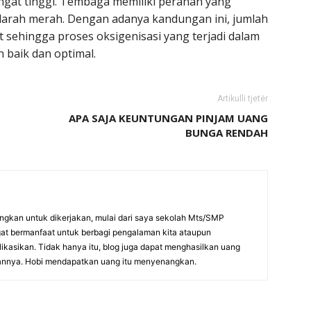
gat tinggi. Tembaga memiliki peranan yang
darah merah. Dengan adanya kandungan ini, jumlah
 sehingga proses oksigenisasi yang terjadi dalam
 baik dan optimal.
Artikulli tjetër
APA SAJA KEUNTUNGAN PINJAM UANG
BUNGA RENDAH
gkan untuk dikerjakan, mulai dari saya sekolah Mts/SMP
gat bermanfaat untuk berbagi pengalaman kita ataupun
likasikan. Tidak hanya itu, blog juga dapat menghasilkan uang
kannya. Hobi mendapatkan uang itu menyenangkan.